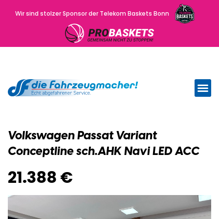
Wir sind stolzer Sponsor der Telekom Baskets Bonn
Wir kau
Uns
Volkswagen Passat Variant
Conceptline sch.AHK Navi LED ACC
21.388 €