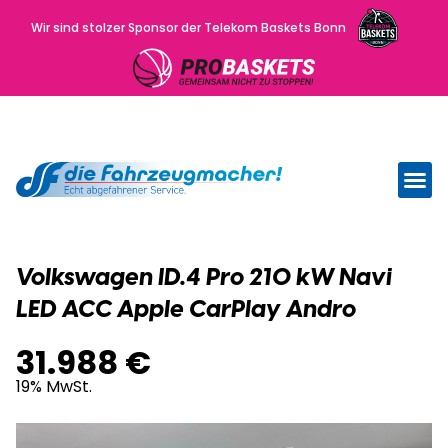
Wir sind stolzer Sponsor der Telekom Baskets Bonn
Wir kau
Uns
Volkswagen ID.4 Pro 210 kW Navi
LED ACC Apple CarPlay Andro
31.988 €
19% MwSt.