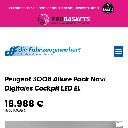
Wir sind stolzer Sponsor der Telekom Baskets Bonn
Wir kau
Uns
Peugeot 3008 Allure Pack Navi
Digitales Cockpit LED El.
18.988 €
19% MwSt.