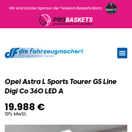
Wir sind stolzer Sponsor der Telekom Baskets Bonn
Wir kau
Uns
Opel Astra L Sports Tourer GS Line
Digi Co 360 LED A
19.988 €
19% MwSt.