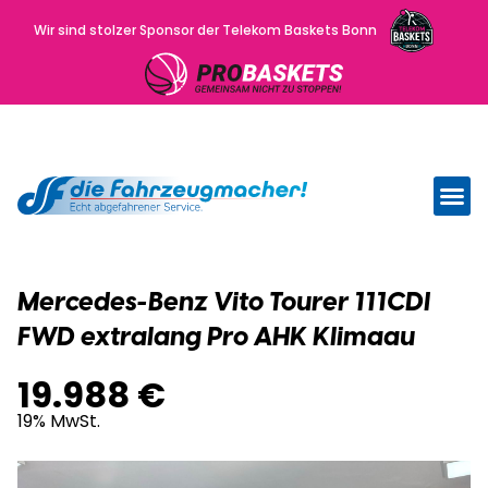
Wir sind stolzer Sponsor der Telekom Baskets Bonn
Wir kau
Uns
Mercedes-Benz Vito Tourer 111CDI
FWD extralang Pro AHK Klimaau
19.988 €
19% MwSt.