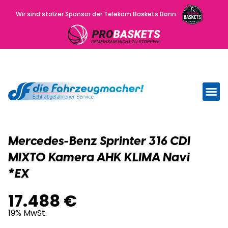
Wir sind stolzer Sponsor der Telekom Baskets Bonn
Wir kau
Uns
Mercedes-Benz Sprinter 316 CDI
MIXTO Kamera AHK KLIMA Navi
*EX
17.488 €
19% MwSt.