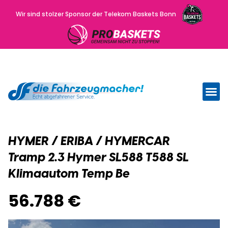
Wir sind stolzer Sponsor der Telekom Baskets Bonn
Wir kau
Uns
HYMER / ERIBA / HYMERCAR
Tramp 2.3 Hymer SL588 T588 SL
Klimaautom Temp Be
56.788 €