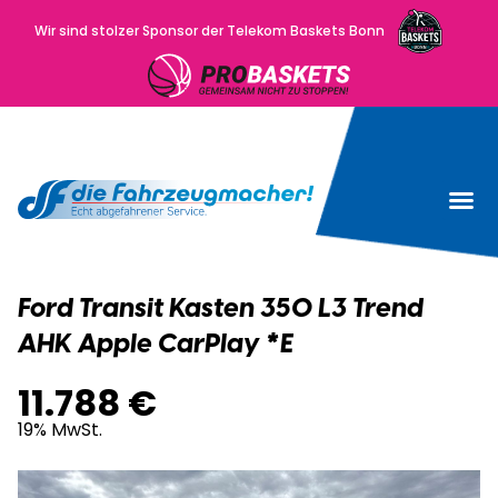
Wir sind stolzer Sponsor der Telekom Baskets Bonn
Wir kau
Uns
Ford Transit Kasten 350 L3 Trend
AHK Apple CarPlay *E
11.788 €
19% MwSt.