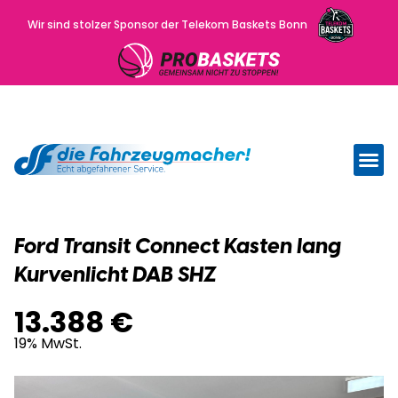
Wir sind stolzer Sponsor der Telekom Baskets Bonn
Wir kau
Uns
Ford Transit Connect Kasten lang
Kurvenlicht DAB SHZ
13.388 €
19% MwSt.