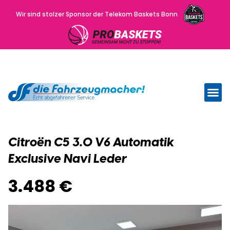
Wir sind stolzer Sponsor der Telekom Baskets Bonn
Wir kau
Uns
Citroën C5 3.0 V6 Automatik
Exclusive Navi Leder
3.488 €