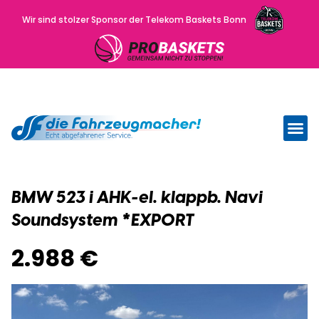
Wir sind stolzer Sponsor der Telekom Baskets Bonn
Wir kau
Uns
BMW 523 i AHK-el. klappb. Navi
Soundsystem *EXPORT
2.988 €