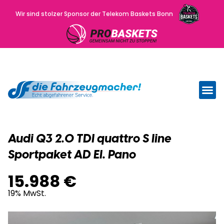
Wir sind stolzer Sponsor der Telekom Baskets Bonn
Wir kau
Uns
Audi Q3 2.0 TDI quattro S line
Sportpaket AD El. Pano
15.988 €
19% MwSt.